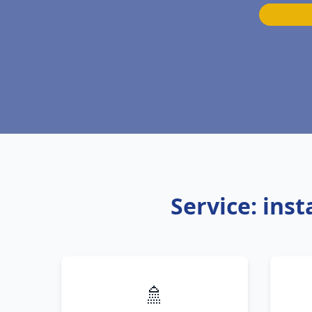
Service: ins
🚿