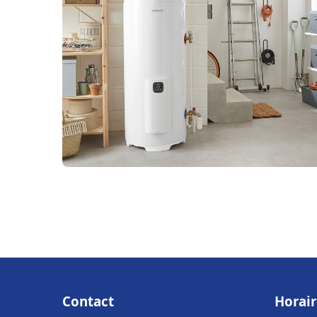
Contact
Horair