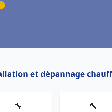
tallation et dépannage chauf
🔧
🔨