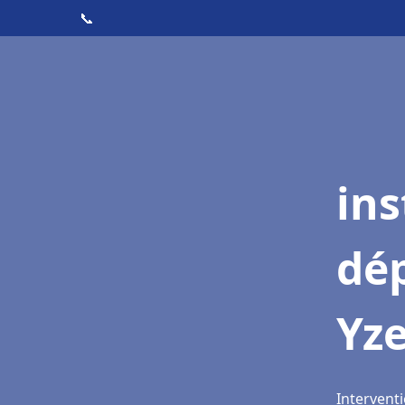
📞
ins
dé
Yz
Interventi