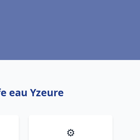
fe eau Yzeure
⚙️