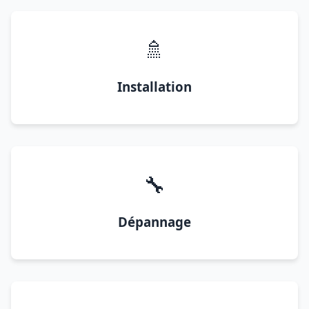
🚿
Installation
🔧
Dépannage