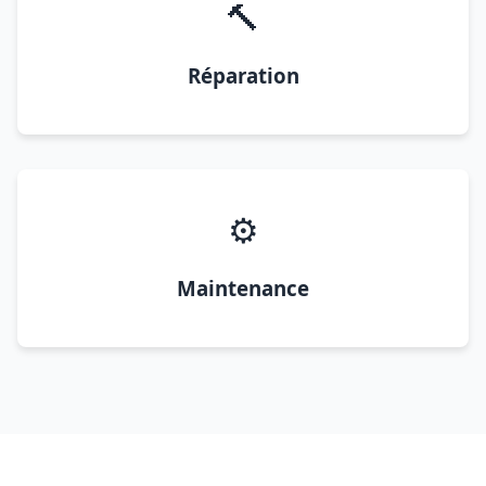
🔨
Réparation
⚙️
Maintenance