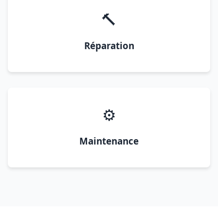
🔨
Réparation
⚙️
Maintenance