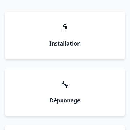
🚿
Installation
🔧
Dépannage