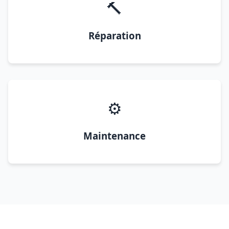
🔨
Réparation
⚙️
Maintenance