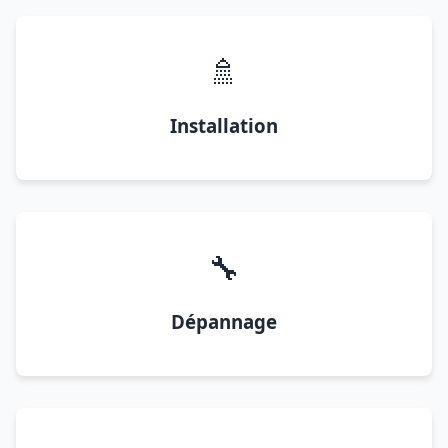
🚿
Installation
🔧
Dépannage