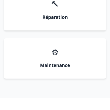
🔨
Réparation
⚙️
Maintenance