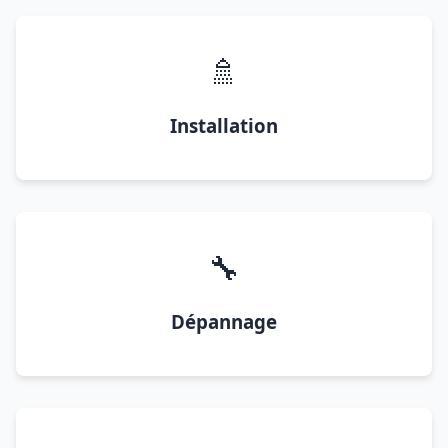
🚿
Installation
🔧
Dépannage