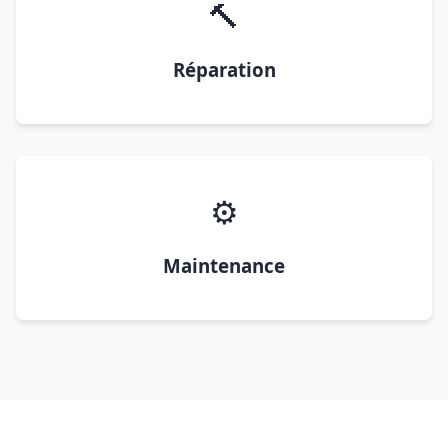
🔨
Réparation
⚙️
Maintenance