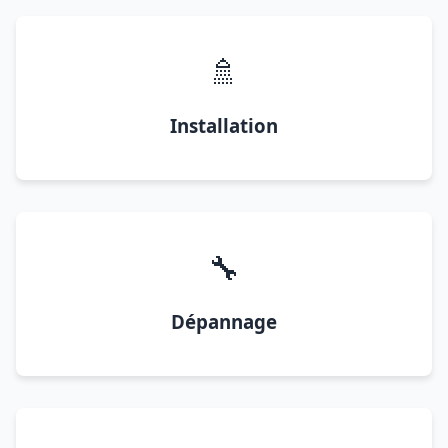
🚿
Installation
🔧
Dépannage