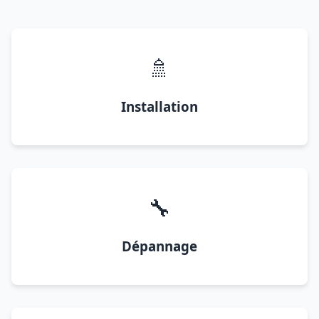
🚿
Installation
🔧
Dépannage