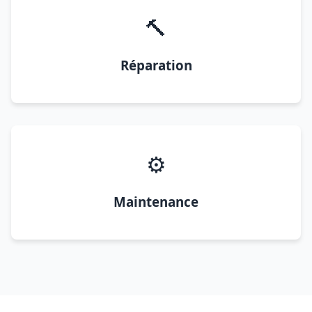
🔨
Réparation
⚙️
Maintenance