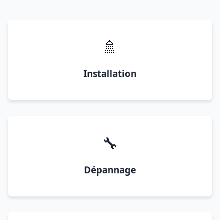
🚿
Installation
🔧
Dépannage