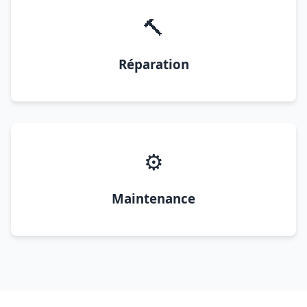
🔨
Réparation
⚙️
Maintenance