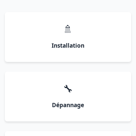
🚿
Installation
🔧
Dépannage