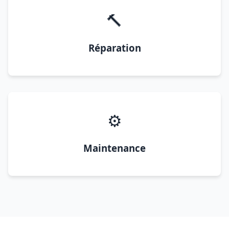
🔨
Réparation
⚙️
Maintenance