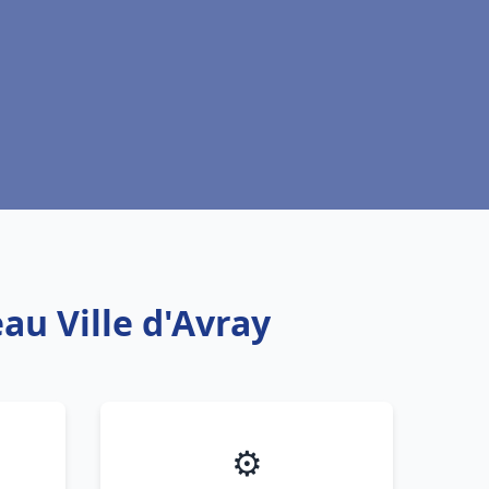
au Ville d'Avray
⚙️