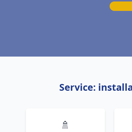
Service: instal
🚿