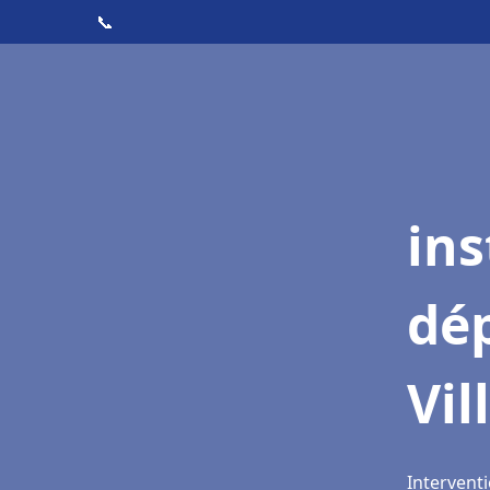
📞
ins
dé
Vil
Interventi