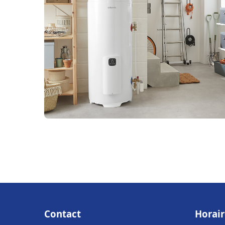
Contact
Horair