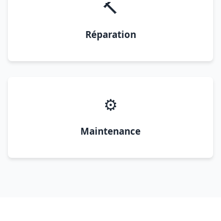
🔨
Réparation
⚙️
Maintenance