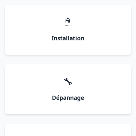
🚿
Installation
🔧
Dépannage