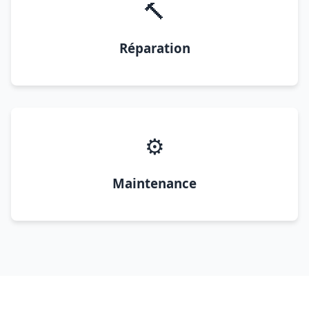
🔨
Réparation
⚙️
Maintenance