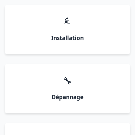
🚿
Installation
🔧
Dépannage