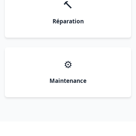
🔨
Réparation
⚙️
Maintenance