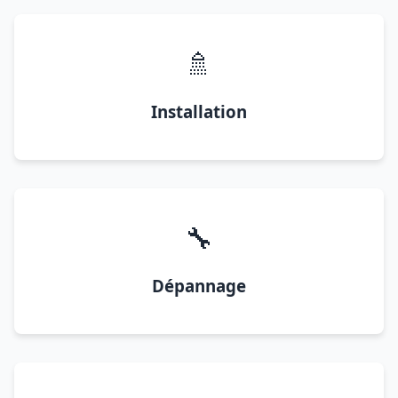
🚿
Installation
🔧
Dépannage