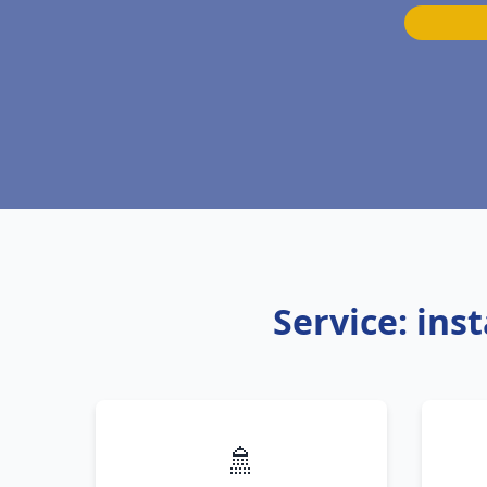
Service: ins
🚿