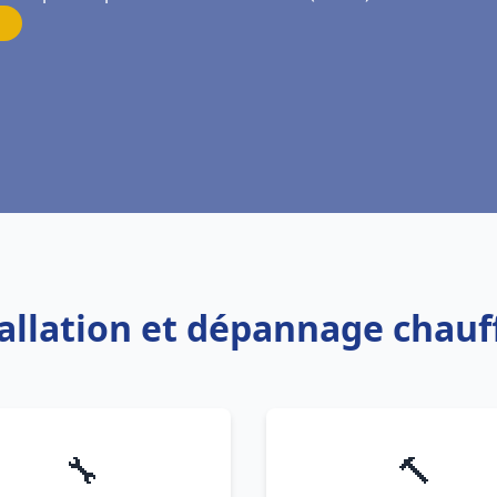
tallation et dépannage chau
🔧
🔨