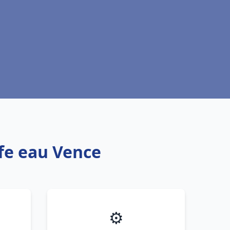
ffe eau Vence
⚙️