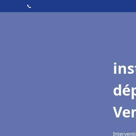
📞
ins
dé
Ve
Interventi