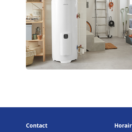
Contact
Horair