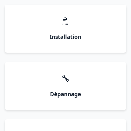
🚿
Installation
🔧
Dépannage