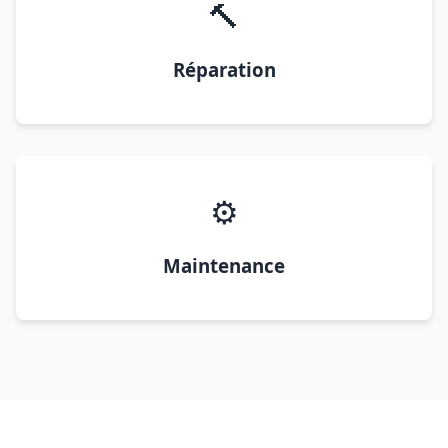
🔨
Réparation
⚙️
Maintenance