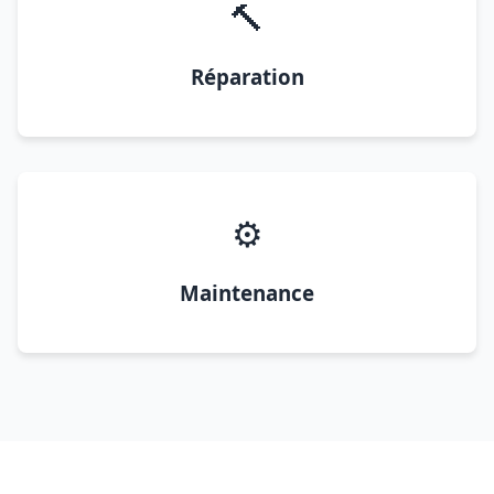
🔨
Réparation
⚙️
Maintenance