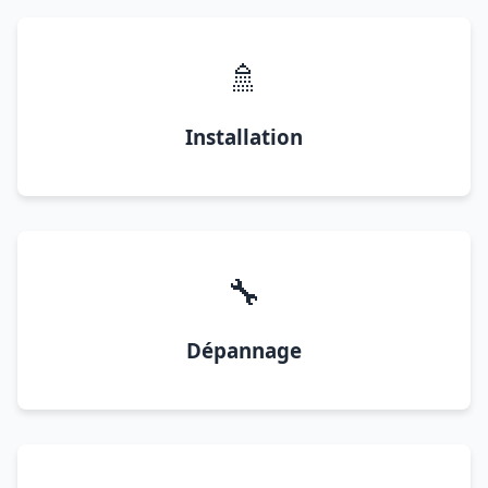
🚿
Installation
🔧
Dépannage