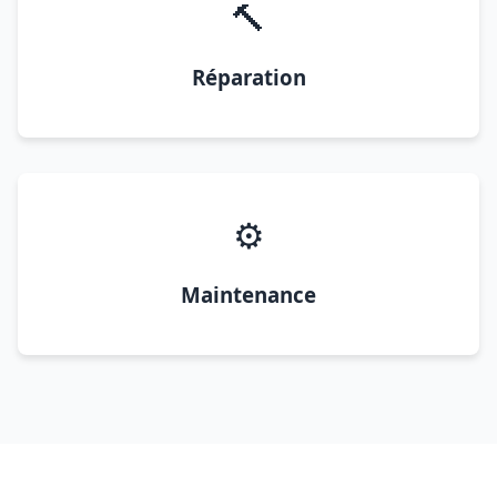
🔨
Réparation
⚙️
Maintenance