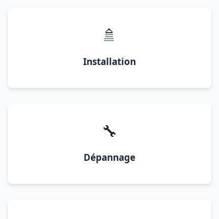
🚿
Installation
🔧
Dépannage