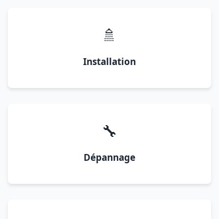
🚿
Installation
🔧
Dépannage