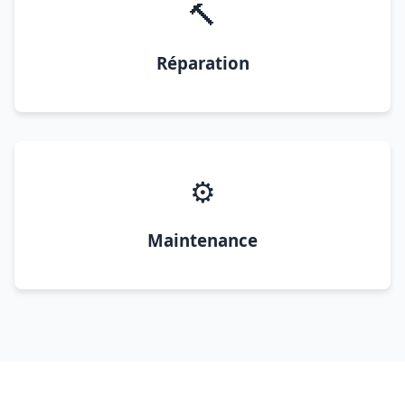
🔨
Réparation
⚙️
Maintenance