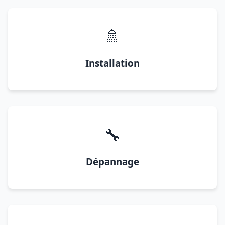
🚿
Installation
🔧
Dépannage