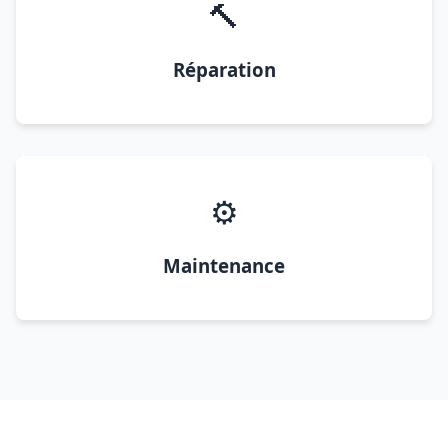
🔨
Réparation
⚙️
Maintenance