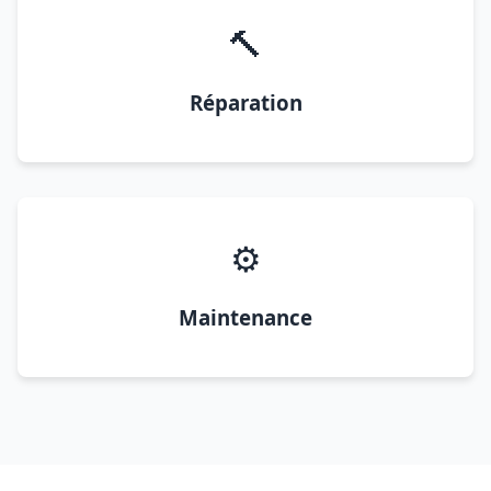
🔨
Réparation
⚙️
Maintenance