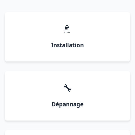
🚿
Installation
🔧
Dépannage