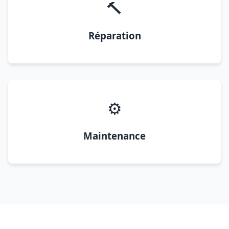
🔨
Réparation
⚙️
Maintenance