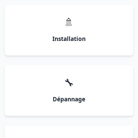
🚿
Installation
🔧
Dépannage