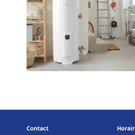
Contact
Horair