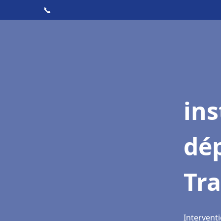
📞
ins
dé
Tr
Intervent