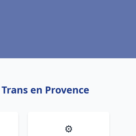
u Trans en Provence
⚙️