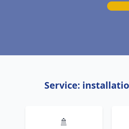
Service: installat
🚿