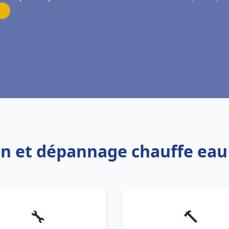
ion et dépannage chauffe ea
🔧
🔨