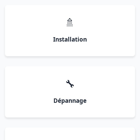
🚿
Installation
🔧
Dépannage