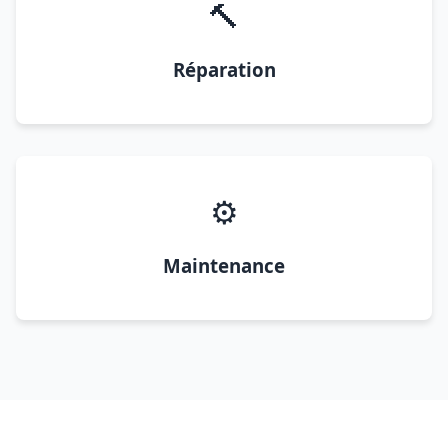
🔨
Réparation
⚙️
Maintenance