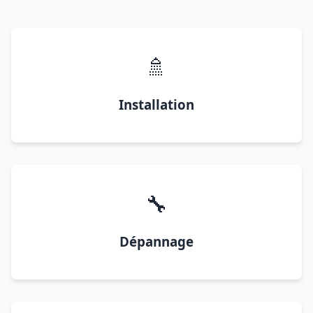
🚿
Installation
🔧
Dépannage