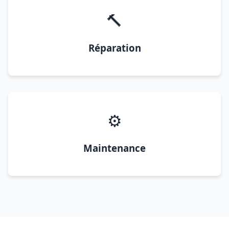
🔨
Réparation
⚙️
Maintenance