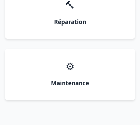
🔨
Réparation
⚙️
Maintenance