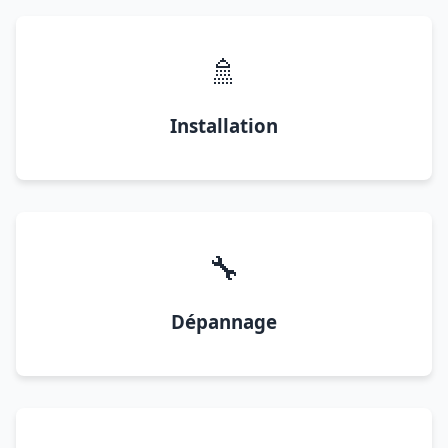
🚿
Installation
🔧
Dépannage