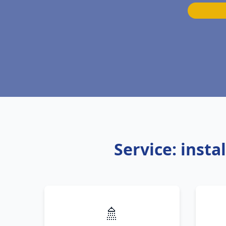
Service: inst
🚿