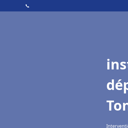
📞
ins
dé
To
Intervent