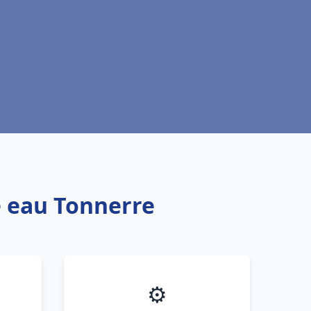
e eau Tonnerre
⚙️