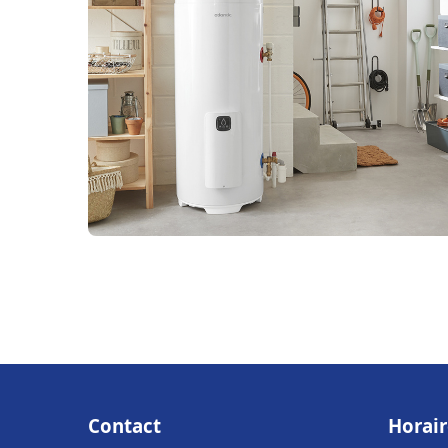
Contact
Horair