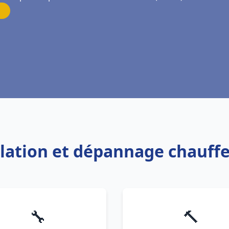
allation et dépannage chauff
🔧
🔨