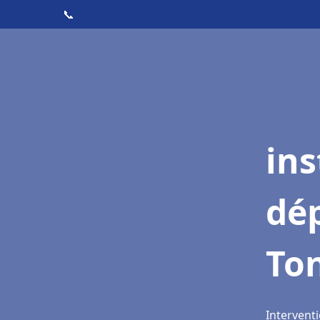
📞
ins
dé
To
Intervent