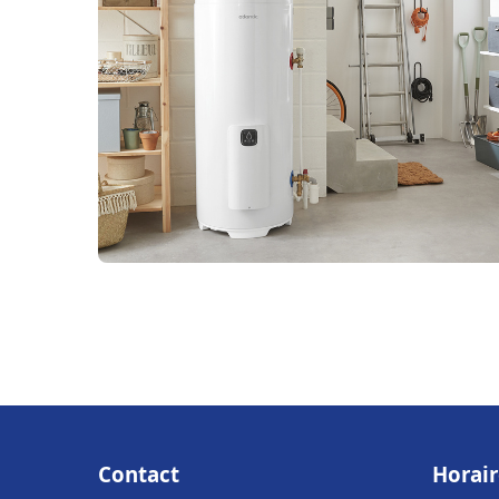
Contact
Horair