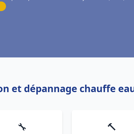
tion et dépannage chauffe e
🔧
🔨