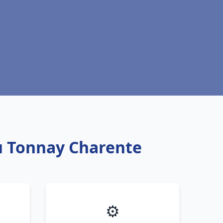
au Tonnay Charente
⚙️