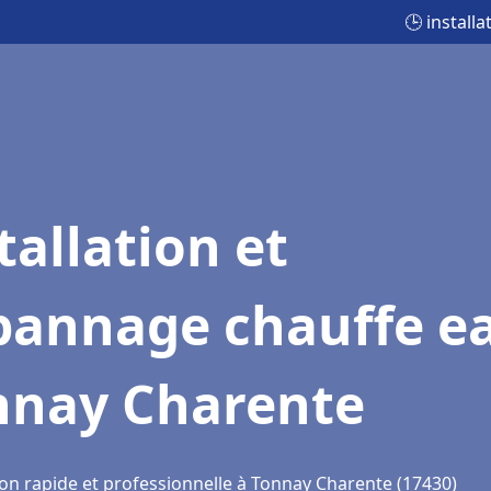
🕒 install
tallation et
pannage chauffe e
nnay Charente
ion rapide et professionnelle à Tonnay Charente (17430)