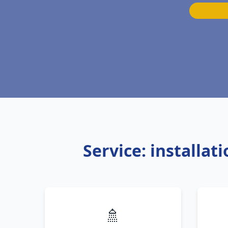
Service: installa
🚿