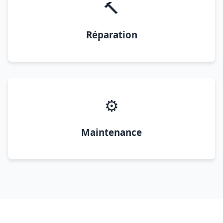
🔨
Réparation
⚙️
Maintenance