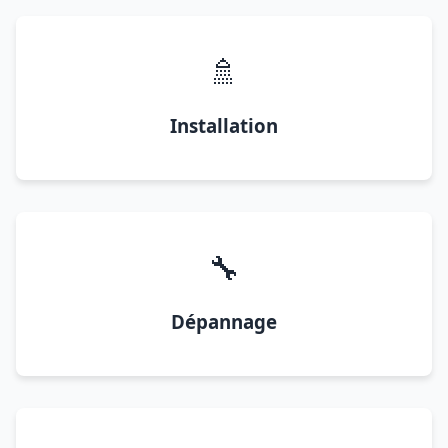
🚿
Installation
🔧
Dépannage