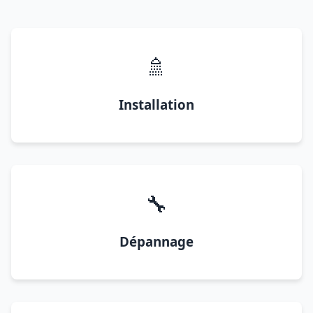
🚿
Installation
🔧
Dépannage