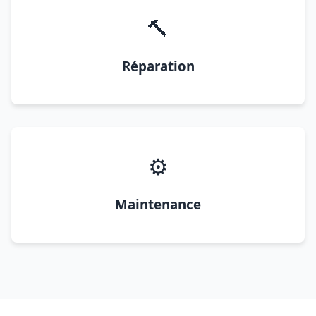
🔨
Réparation
⚙️
Maintenance