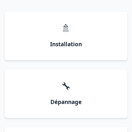
🚿
Installation
🔧
Dépannage