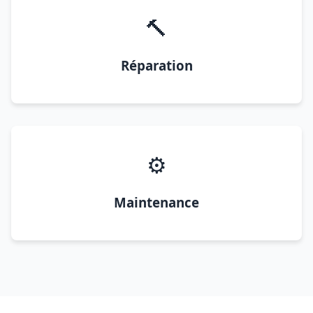
🔨
Réparation
⚙️
Maintenance