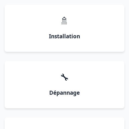
🚿
Installation
🔧
Dépannage