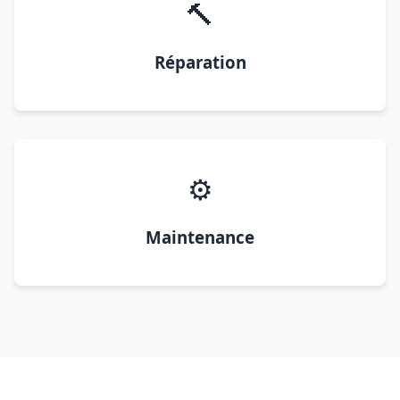
🔨
Réparation
⚙️
Maintenance