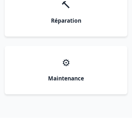
🔨
Réparation
⚙️
Maintenance