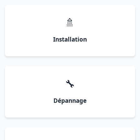
🚿
Installation
🔧
Dépannage