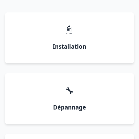
🚿
Installation
🔧
Dépannage