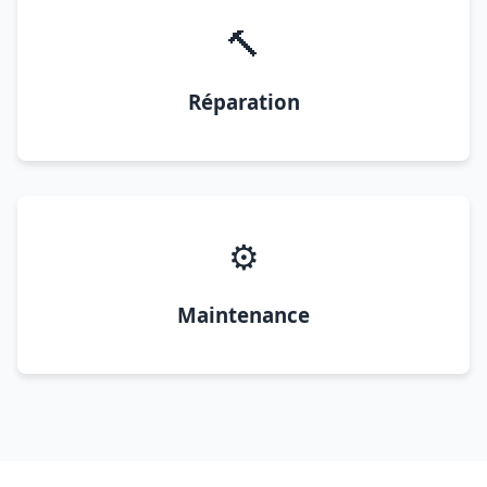
🔨
Réparation
⚙️
Maintenance