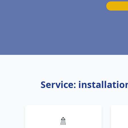
Service: installati
🚿