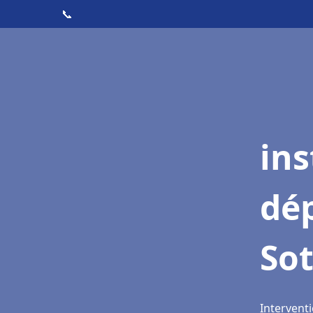
📞
ins
dé
Sot
Interventi