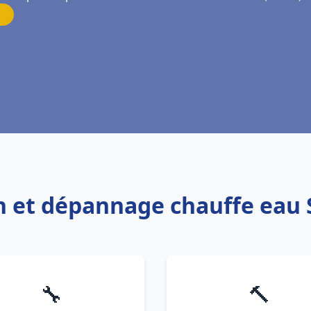
on et dépannage chauffe eau 
🔧
🔨