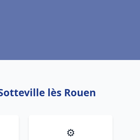
Sotteville lès Rouen
⚙️