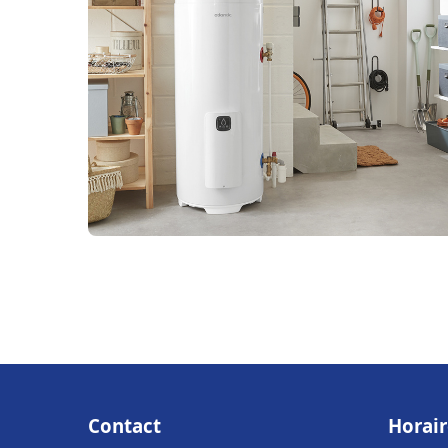
Contact
Horair