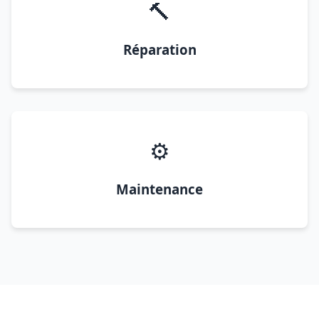
🔨
Réparation
⚙️
Maintenance