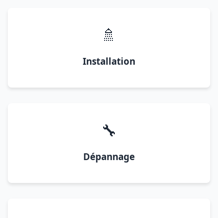
🚿
Installation
🔧
Dépannage