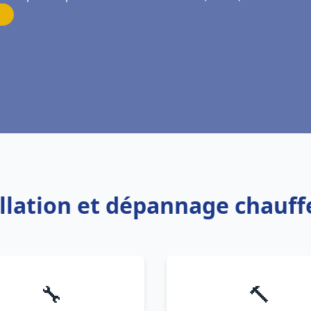
allation et dépannage chauff
🔧
🔨