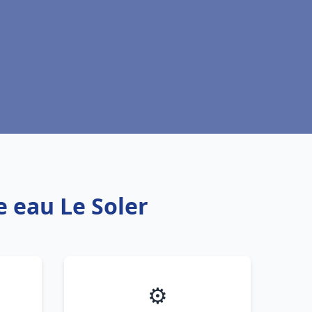
e eau Le Soler
⚙️