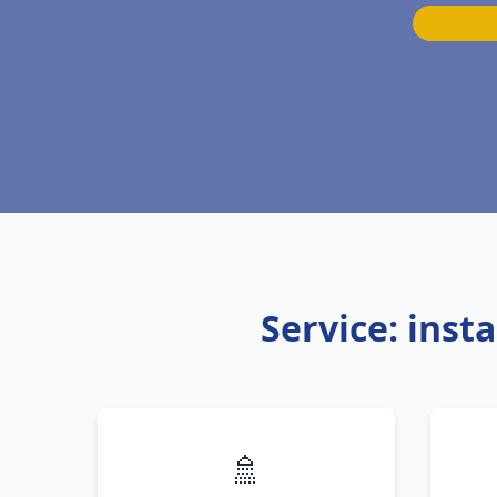
Service: inst
🚿