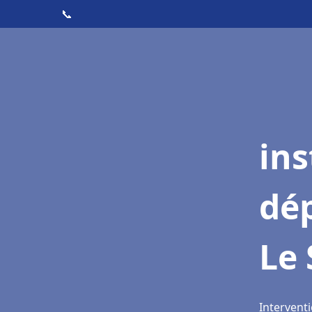
📞
ins
dé
Le 
Interventi