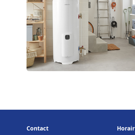
Contact
Horair