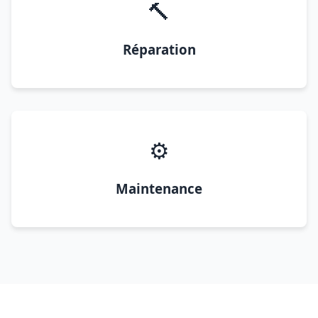
🔨
Réparation
⚙️
Maintenance