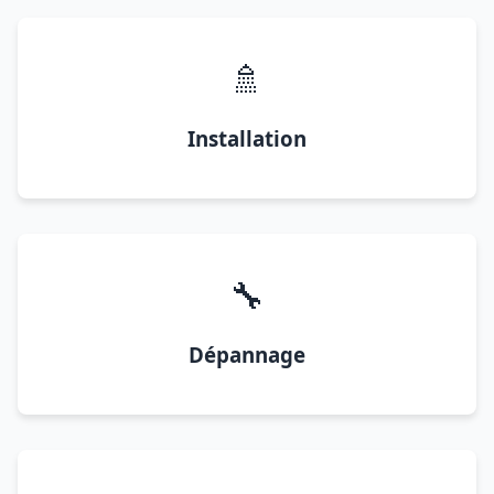
🚿
Installation
🔧
Dépannage