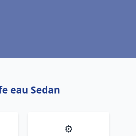
ffe eau Sedan
⚙️