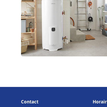
Contact
Horair