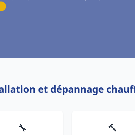
tallation et dépannage chau
🔧
🔨