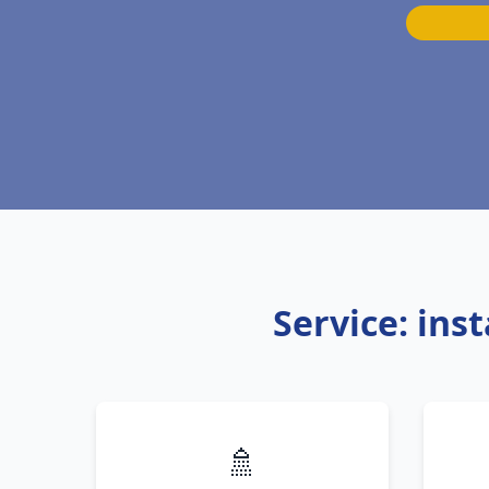
Service: ins
🚿