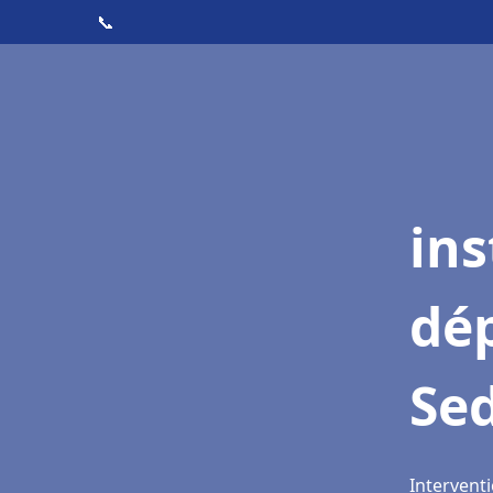
📞
ins
dé
Se
Intervent