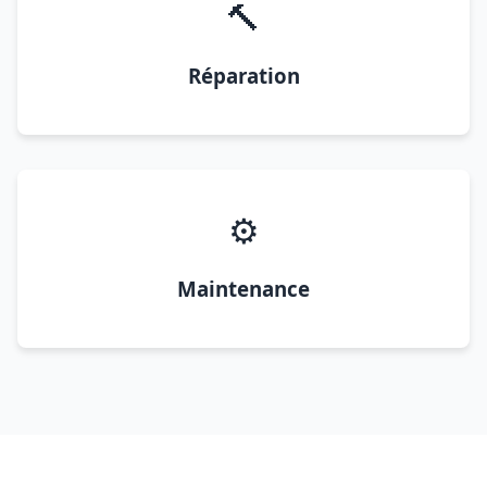
🔨
Réparation
⚙️
Maintenance