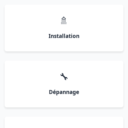
🚿
Installation
🔧
Dépannage