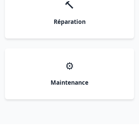
🔨
Réparation
⚙️
Maintenance