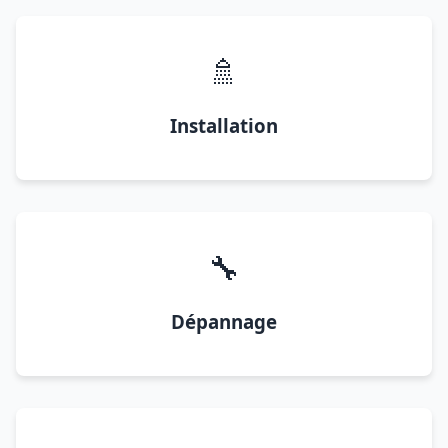
🚿
Installation
🔧
Dépannage