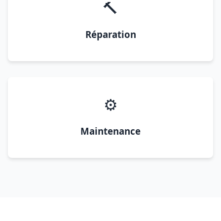
🔨
Réparation
⚙️
Maintenance