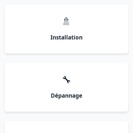
🚿
Installation
🔧
Dépannage