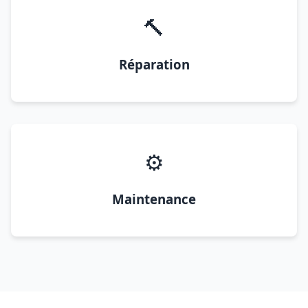
🔨
Réparation
⚙️
Maintenance