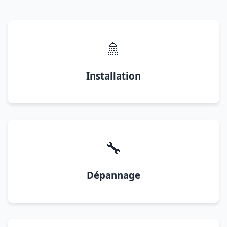
🚿
Installation
🔧
Dépannage