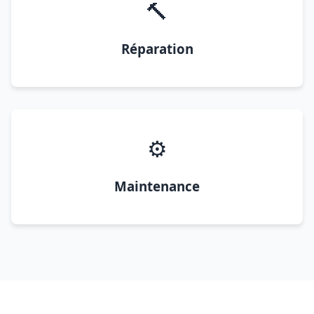
🔨
Réparation
⚙️
Maintenance