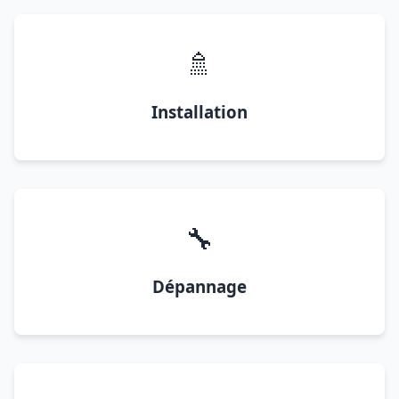
🚿
Installation
🔧
Dépannage