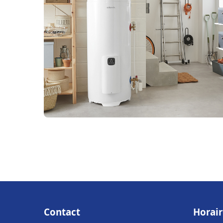
Contact
Horair