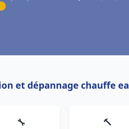
ation et dépannage chauffe e
🔧
🔨