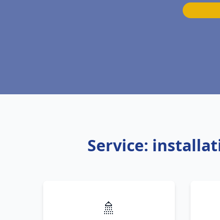
Service: install
🚿