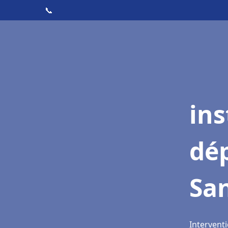
📞
ins
dé
Sa
Intervent