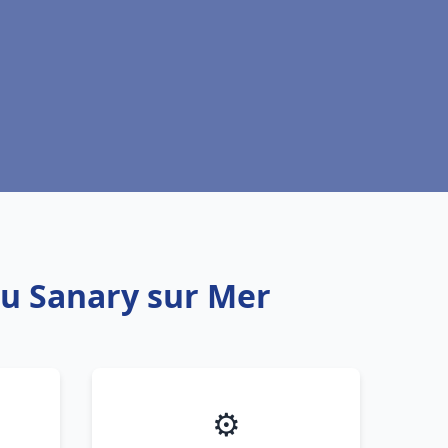
au Sanary sur Mer
⚙️