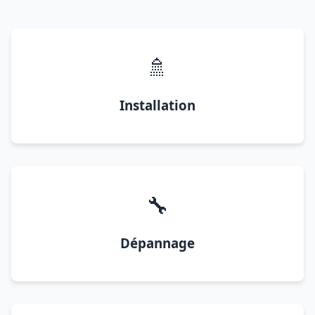
🚿
Installation
🔧
Dépannage