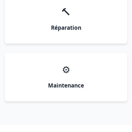
🔨
Réparation
⚙️
Maintenance