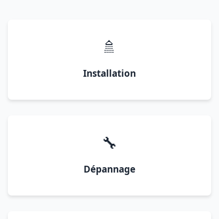
🚿
Installation
🔧
Dépannage