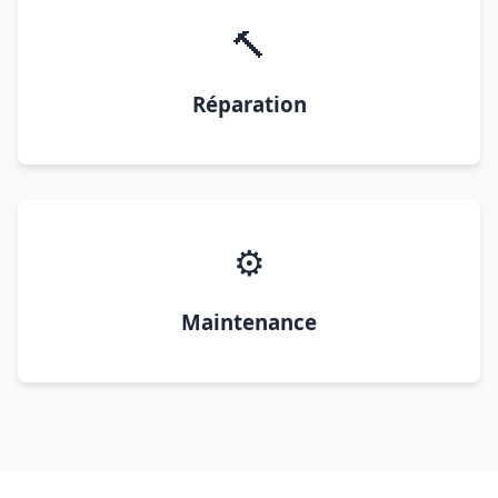
🔨
Réparation
⚙️
Maintenance