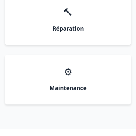
🔨
Réparation
⚙️
Maintenance