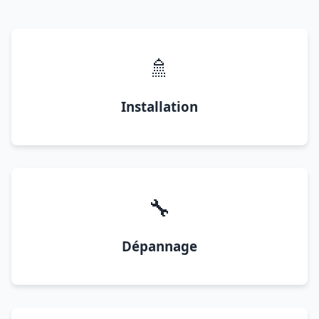
🚿
Installation
🔧
Dépannage