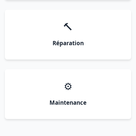
🔨
Réparation
⚙️
Maintenance