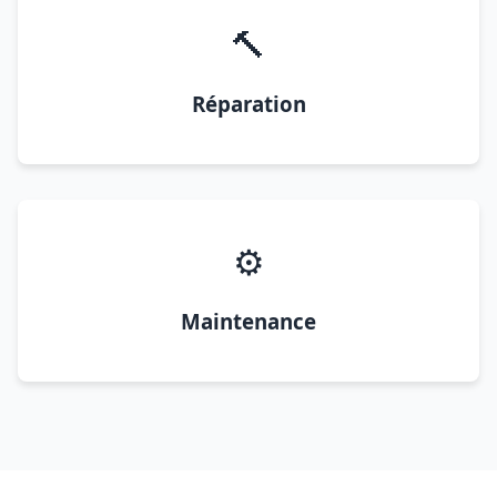
🔨
Réparation
⚙️
Maintenance