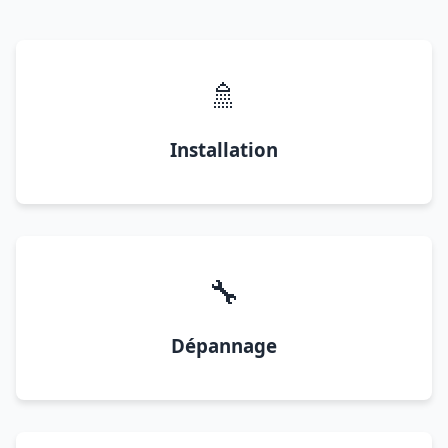
🚿
Installation
🔧
Dépannage