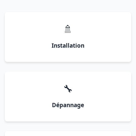
🚿
Installation
🔧
Dépannage