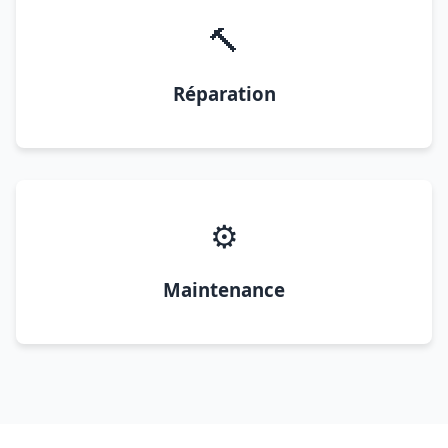
🔨
Réparation
⚙️
Maintenance